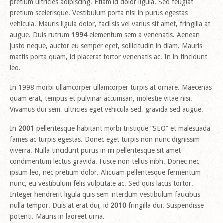
pretium ultricies adipiscing. Etiam id dolor ligula. Sed feugiat
pretium scelerisque. Vestibulum porta nisi in purus egestas
vehicula. Mauris ligula dolor, facilisis vel varius sit amet, fringilla at
augue. Duis rutrum
1994
elementum sem a venenatis. Aenean
justo neque, auctor eu semper eget, sollicitudin in diam. Mauris
mattis porta quam, id placerat tortor venenatis ac. In in tincidunt
leo.
In 1998 morbi ullamcorper ullamcorper turpis at ornare. Maecenas
quam erat, tempus et pulvinar accumsan, molestie vitae nisi.
Vivamus dui sem, ultricies eget vehicula sed, gravida sed augue.
In
2001
pellentesque habitant morbi tristique “SEO” et malesuada
fames ac turpis egestas. Donec eget turpis non nunc dignissim
viverra. Nulla tincidunt purus in mi pellentesque sit amet
condimentum lectus gravida. Fusce non tellus nibh. Donec nec
ipsum leo, nec pretium dolor. Aliquam pellentesque fermentum
nunc, eu vestibulum felis vulputate ac. Sed quis lacus tortor.
Integer hendrerit ligula quis sem interdum vestibulum faucibus
nulla tempor. Duis at erat dui, id
2010
fringilla dui. Suspendisse
potenti. Mauris in laoreet urna.